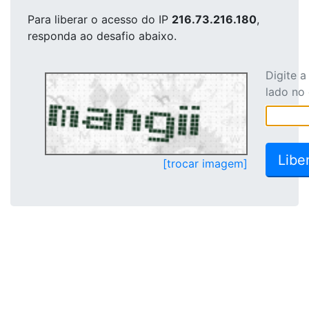
Para liberar o acesso
do IP
216.73.216.180
,
responda ao desafio abaixo.
Digite 
lado no
[trocar imagem]