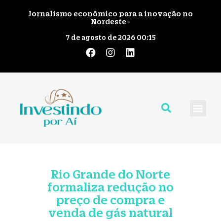
Jornalismo econômico para a inovação no
Nordeste -
7 de agosto de 2026 00:15
Quem Somos
Giro pelo No
Fale Cono
Rio Grande do Norte
formaliza redução no
preço de compra e
venda de gás natural