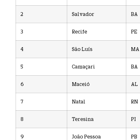
2
Salvador
BA
3
Recife
PE
4
São Luís
MA
5
Camaçari
BA
6
Maceió
AL
7
Natal
RN
8
Teresina
PI
9
João Pessoa
PB