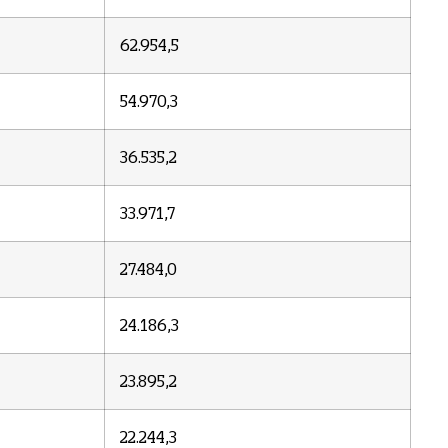
62.954,5
54.970,3
36.535,2
33.971,7
27.484,0
24.186,3
23.895,2
22.244,3