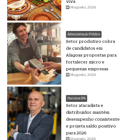
viva
04 agosto, 2026
Administração Pública
Setor produtivo cobra
de candidatos em
Alagoas propostas para
fortalecer micro e
pequenas empresas
04 agosto, 2026
Parceiros IPA
Setor atacadista e
distribuidor mantém
desempenho consistente
e projeta saldo positivo
para 2026
03 agosto, 2026