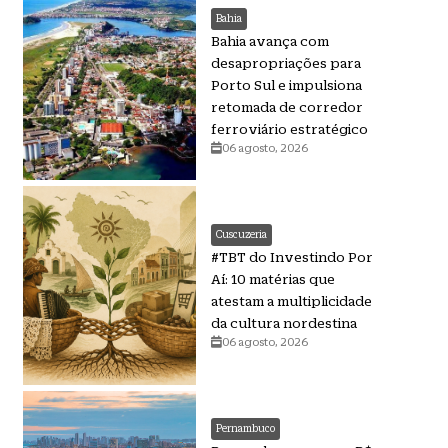
Bahia
Bahia avança com
desapropriações para
Porto Sul e impulsiona
retomada de corredor
ferroviário estratégico
06 agosto, 2026
Cuscuzeria
#TBT do Investindo Por
Aí: 10 matérias que
atestam a multiplicidade
da cultura nordestina
06 agosto, 2026
Pernambuco