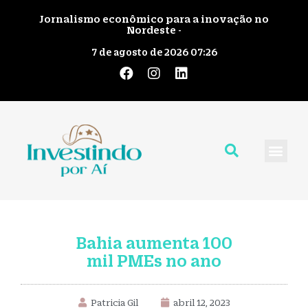
Jornalismo econômico para a inovação no
Nordeste -
7 de agosto de 2026 07:26
Quem Somos
Giro pelo No
Fale Cono
Bahia aumenta 100
mil PMEs no ano
Patricia Gil
abril 12, 2023