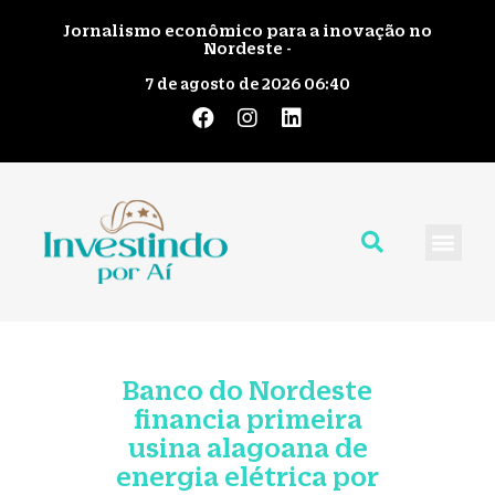
Jornalismo econômico para a inovação no
Nordeste -
7 de agosto de 2026 06:40
Quem Somos
Giro pelo No
Fale Cono
Banco do Nordeste
financia primeira
usina alagoana de
energia elétrica por