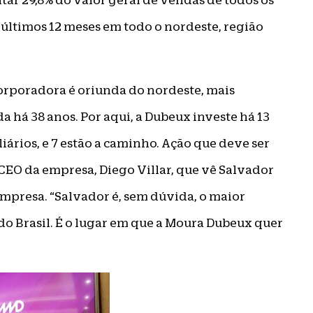
tar 29,8% do valor geral de vendas de todos os
ltimos 12 meses em todo o nordeste, região
corporadora é oriunda do nordeste, mais
há 38 anos. Por aqui, a Dubeux investe há 13
ários, e 7 estão a caminho. Ação que deve ser
EO da empresa, Diego Villar, que vê Salvador
empresa. “Salvador é, sem dúvida, o maior
o Brasil. É o lugar em que a Moura Dubeux quer