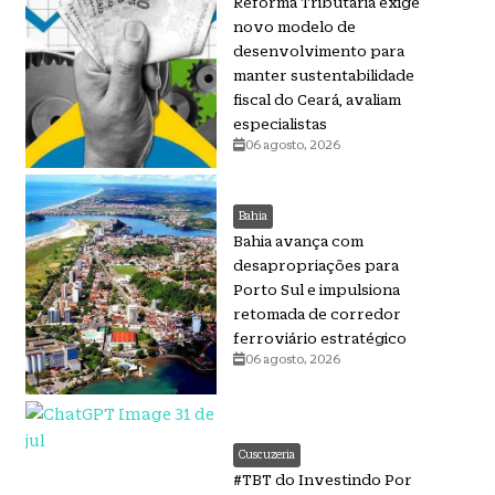
Reforma Tributária exige
novo modelo de
desenvolvimento para
manter sustentabilidade
fiscal do Ceará, avaliam
especialistas
06 agosto, 2026
Bahia
Bahia avança com
desapropriações para
Porto Sul e impulsiona
retomada de corredor
ferroviário estratégico
06 agosto, 2026
Cuscuzeria
#TBT do Investindo Por