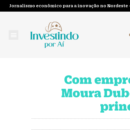
Jornalismo econômico para a inovação no Nordeste 
FALE CONOSCO
Com empre
Moura Dube
prin