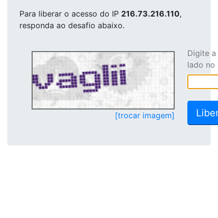
Para liberar o acesso
do IP
216.73.216.110
,
responda ao desafio abaixo.
Digite 
lado no
[trocar imagem]