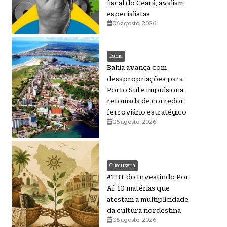
fiscal do Ceará, avaliam
especialistas
06 agosto, 2026
Bahia
Bahia avança com
desapropriações para
Porto Sul e impulsiona
retomada de corredor
ferroviário estratégico
06 agosto, 2026
Cuscuzeria
#TBT do Investindo Por
Aí: 10 matérias que
atestam a multiplicidade
da cultura nordestina
06 agosto, 2026