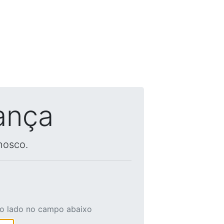
ança
nosco.
ao lado no campo abaixo