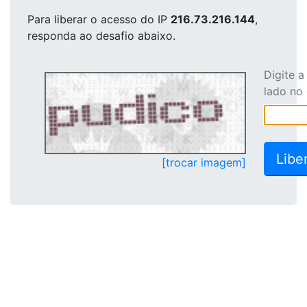
Para liberar o acesso
do IP
216.73.216.144
,
responda ao desafio abaixo.
Digite 
lado no
[trocar imagem]