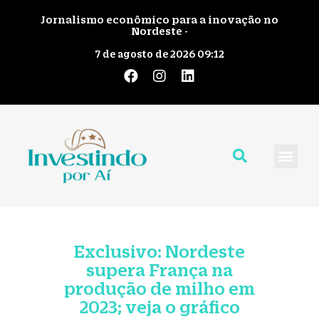
Jornalismo econômico para a inovação no
Nordeste -
7 de agosto de 2026 09:12
Quem Somos
Giro pelo No
Fale Cono
Exclusivo: Nordeste
supera França na
produção de milho em
2023; veja o gráfico