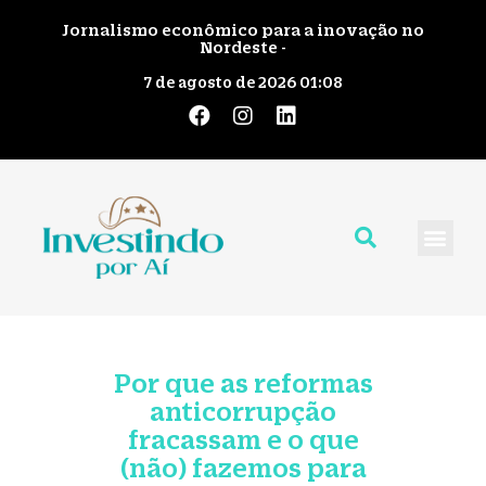
Jornalismo econômico para a inovação no
Nordeste -
7 de agosto de 2026 01:08
Quem Somos
Giro pelo No
Fale Cono
Por que as reformas
anticorrupção
fracassam e o que
(não) fazemos para