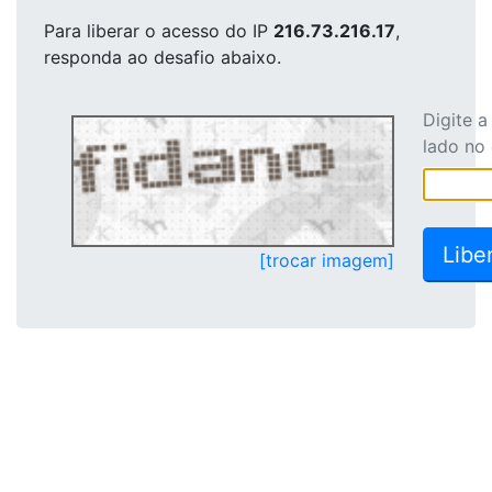
Para liberar o acesso
do IP
216.73.216.17
,
responda ao desafio abaixo.
Digite 
lado no
[trocar imagem]