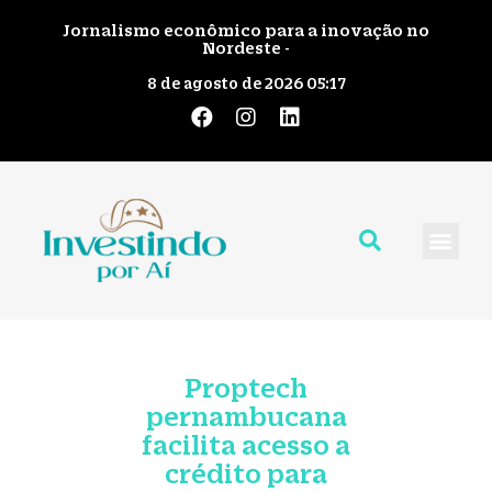
Jornalismo econômico para a inovação no
Nordeste -
8 de agosto de 2026 05:17
Quem Somos
Giro pelo No
Fale Cono
Proptech
pernambucana
facilita acesso a
crédito para