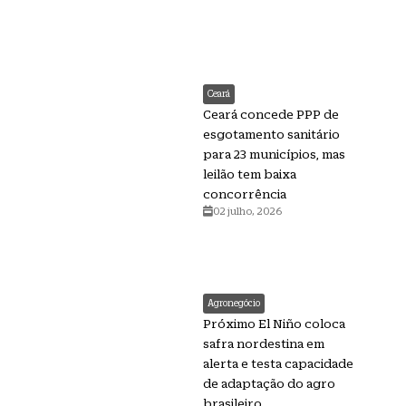
Ceará
Ceará concede PPP de
esgotamento sanitário
para 23 municípios, mas
leilão tem baixa
concorrência
02 julho, 2026
Agronegócio
Próximo El Niño coloca
safra nordestina em
alerta e testa capacidade
de adaptação do agro
brasileiro