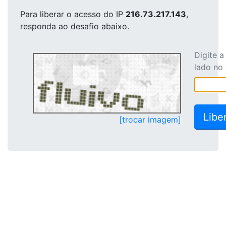
Para liberar o acesso
do IP
216.73.217.143
,
responda ao desafio abaixo.
Digite 
lado no
[trocar imagem]