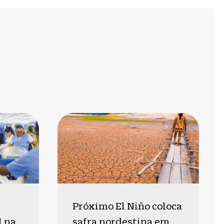
Próximo El Niño coloca
l na
safra nordestina em