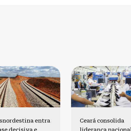
snordestina entra
Ceará consolida
ase decisiva e
liderança naciona