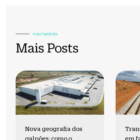
veja também
Mais Posts
Nova geografia dos
Tran
galpões: como o
em f