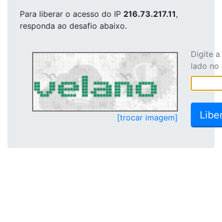
Para liberar o acesso
do IP
216.73.217.11
,
responda ao desafio abaixo.
Digite 
lado no
[trocar imagem]