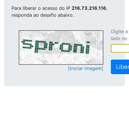
Para liberar o acesso
do IP
216.73.216.116
,
responda ao desafio abaixo.
Digite 
lado no
[trocar imagem]