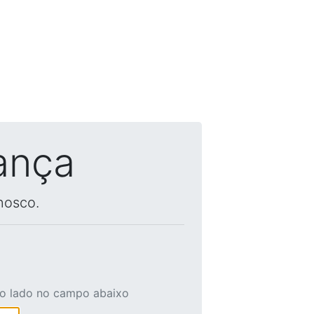
ança
nosco.
ao lado no campo abaixo