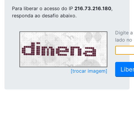
Para liberar o acesso
do IP
216.73.216.180
,
responda ao desafio abaixo.
Digite 
lado no
[trocar imagem]