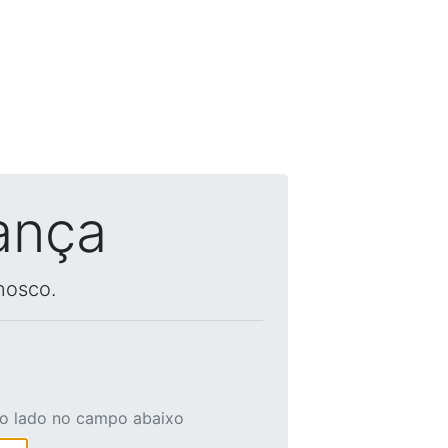
ança
nosco.
ao lado no campo abaixo