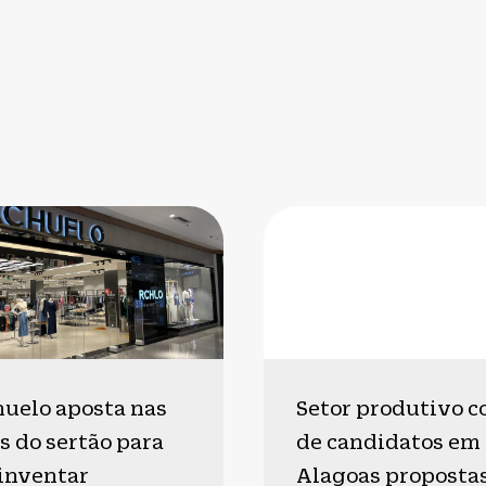
huelo aposta nas
Setor produtivo c
s do sertão para
de candidatos em
einventar
Alagoas proposta