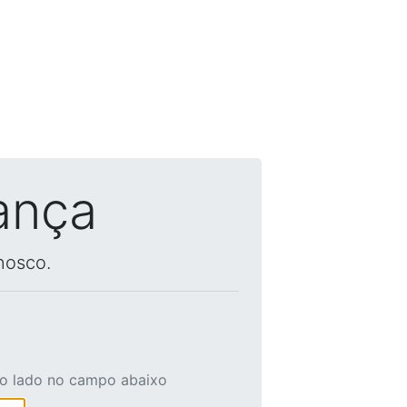
ança
nosco.
ao lado no campo abaixo