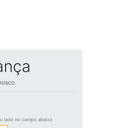
ança
nosco.
ao lado no campo abaixo