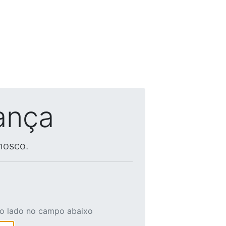
ança
nosco.
ao lado no campo abaixo