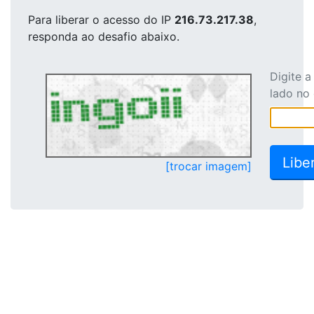
Para liberar o acesso
do IP
216.73.217.38
,
responda ao desafio abaixo.
Digite 
lado no
[trocar imagem]