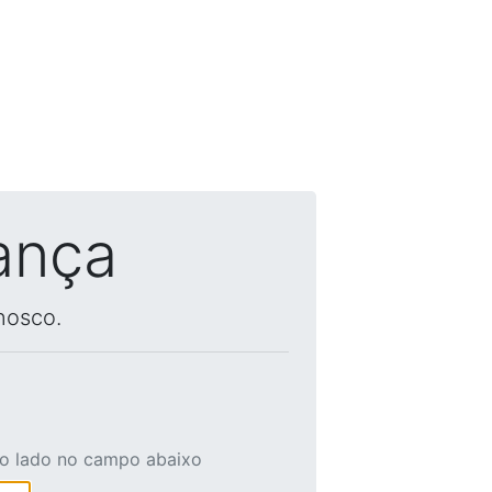
ança
nosco.
ao lado no campo abaixo