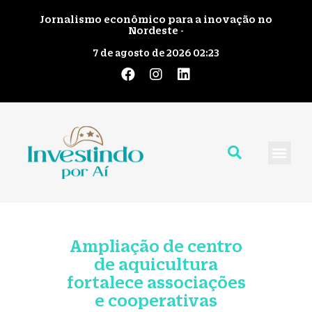
Jornalismo econômico para a inovação no
Nordeste -
7 de agosto de 2026 02:23
Quem Somos
Giro pelo No
Fale Cono
Ampliação de centro
de aquicultura
fortalece associações
e cooperativas