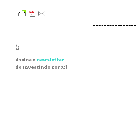
👆
Assine a
newsletter
do Investindo por aí!