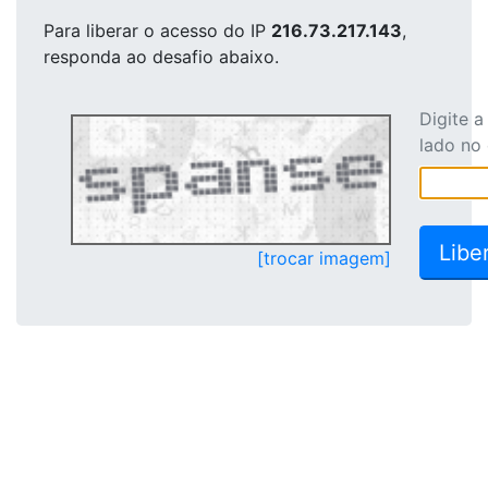
Para liberar o acesso
do IP
216.73.217.143
,
responda ao desafio abaixo.
Digite 
lado no
[trocar imagem]