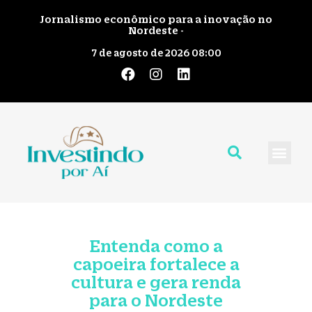
Jornalismo econômico para a inovação no
Nordeste -
7 de agosto de 2026 08:00
Quem Somos
Giro pelo No
Fale Cono
Entenda como a
capoeira fortalece a
cultura e gera renda
para o Nordeste