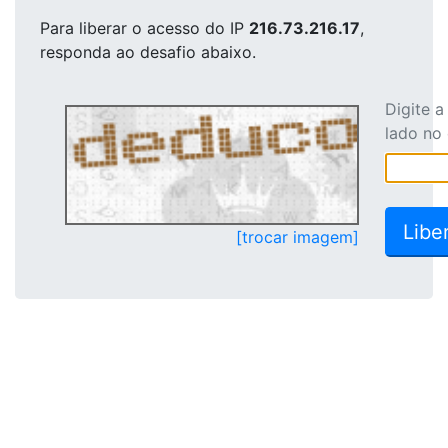
Para liberar o acesso
do IP
216.73.216.17
,
responda ao desafio abaixo.
Digite 
lado no
[trocar imagem]