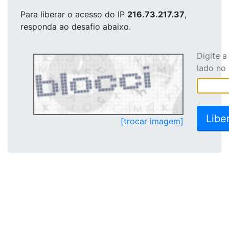
Para liberar o acesso
do IP
216.73.217.37
,
responda ao desafio abaixo.
Digite 
lado no
[trocar imagem]