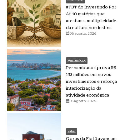
#TBT do Investindo Por
Aí: 10 matérias que
atestam a multiplicidade
da cultura nordestina
06 agosto, 2026
Pernambuco
Pernambuco aprova R$
152 milhões em novos
investimentos e reforça
interiorização da
atividade econômica
05 agosto, 2026
Bahia
Obras da Fiol 2 avançam