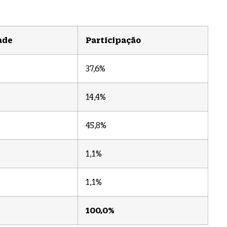
ade
Participação
37,6%
14,4%
45,8%
1,1%
1,1%
100,0%