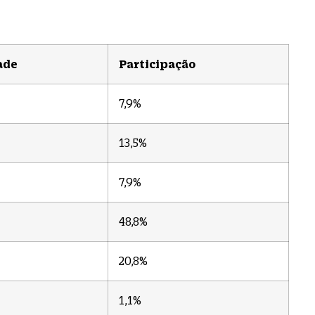
ade
Participação
7,9%
13,5%
7,9%
48,8%
20,8%
1,1%