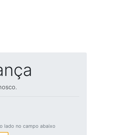
ança
nosco.
ao lado no campo abaixo