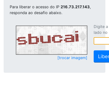
Para liberar o acesso
do IP
216.73.217.143
,
responda ao desafio abaixo.
Digite 
lado no
[trocar imagem]