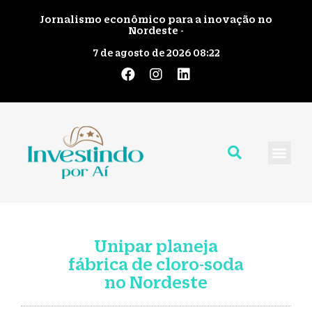
Jornalismo econômico para a inovação no
Nordeste -
7 de agosto de 2026 08:22
Quem Somos
Giro pelo No
Fale Cono
Unipar planeja
fábrica de cloro-soda
no Nordeste