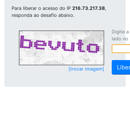
Para liberar o acesso
do IP
216.73.217.38
,
responda ao desafio abaixo.
Digite 
lado no
[trocar imagem]