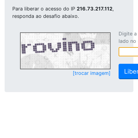
Para liberar o acesso
do IP
216.73.217.112
,
responda ao desafio abaixo.
Digite 
lado no
[trocar imagem]