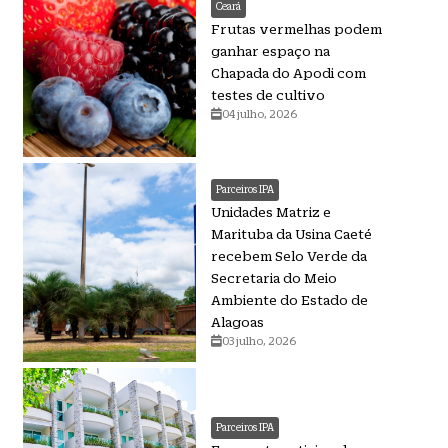
Ceará
Frutas vermelhas podem
ganhar espaço na
Chapada do Apodi com
testes de cultivo
04 julho, 2026
Parceiros IPA
Unidades Matriz e
Marituba da Usina Caeté
recebem Selo Verde da
Secretaria do Meio
Ambiente do Estado de
Alagoas
03 julho, 2026
Parceiros IPA