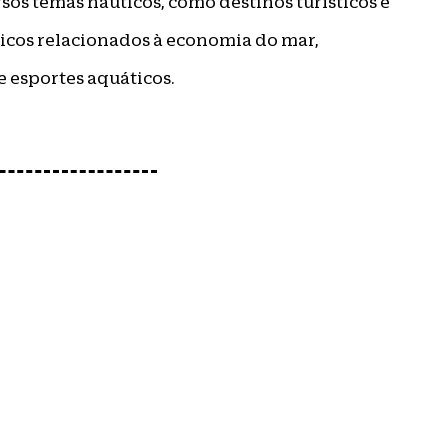
rsos temas náuticos, como destinos turísticos e
picos relacionados à economia do mar,
e esportes aquáticos.