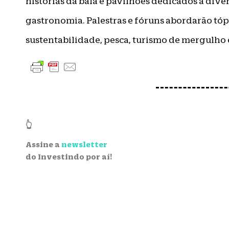
histórias da baía e pavilhões dedicados a dive
gastronomia. Palestras e fóruns abordarão tó
sustentabilidade, pesca, turismo de mergulho 
👆
Assine a
newsletter
do Investindo por aí!