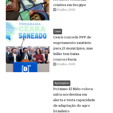
criativa em Sergipe
02 julho, 2026
Ceará
Ceará concede PPP de
esgotamento sanitário
para 23 municípios, mas
leilão tem baixa
concorrência
02 julho, 2026
Agronegócio
Próximo El Niño coloca
safra nordestina em
alerta e testa capacidade
de adaptação do agro
brasileiro