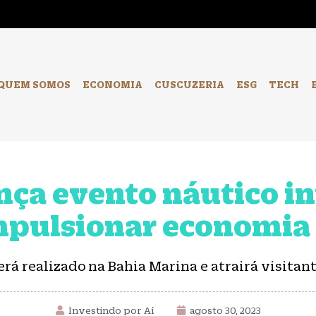
-
QUEM SOMOS
ECONOMIA
CUSCUZERIA
ESG
TECH
nça evento náutico i
mpulsionar economia
erá realizado na Bahia Marina e atrairá visit
Investindo por Aí
agosto 30, 2023