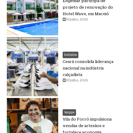
Engemat participa de
projeto de renovação do
Hotel Wave, em Maceió
03 julho, 2026
Indústria
Ceará consolida liderança
nacional na indústria
calçadista
03 julho, 2026
Sergipe
Vila do Forró impulsiona
vendas de artesãos e
fortalece economia