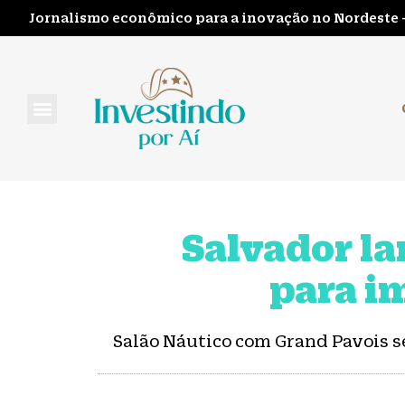
Jornalismo econômico para a inovação no Nordeste 
FALE CONOSCO
Salvador la
para i
Salão Náutico com Grand Pavois s